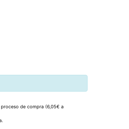
WOMEN
MEN
CHILDREN
SPORT
HOME
US
el proceso de compra (6,05€ a
a.