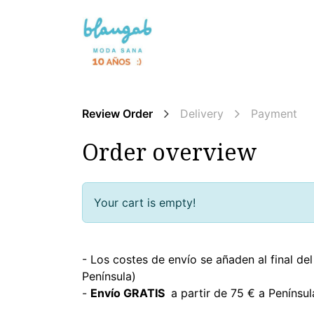
Skip to Content
NEWS 🌸
WITHOUT DYES
Review Order
Delivery
Payment
Order overview
Your cart is empty!
- Los costes de envío se añaden al final d
Península)
-
Envío GRATIS
a partir de 75 € a Penínsul