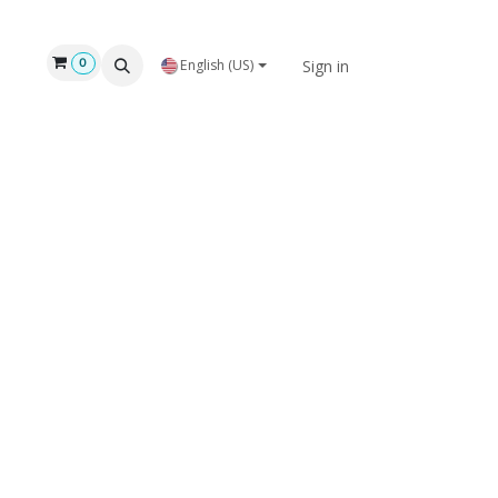
Sign in
0
English (US)