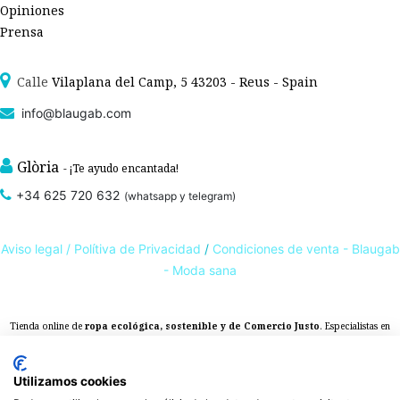
Opiniones
Prensa
Calle
Vilaplana del Camp, 5 43203 - Reus - Spain
info@blaugab.com
Glòria
- ¡Te ayudo encantada!
+34 625 720 632
(whatsapp y telegram)
Aviso legal /
Polítiva de Privacidad
/
Condiciones de venta - Blaugab
- Moda sana
Tienda online de
ropa ecológica, sostenible y de Comercio Justo
. Especialistas en
ropa interior de algodón orgánico,
como la
braga algodón
y otras prendas íntimas
, que cuidan de ti, de las personas y del planeta.
sostenibles con certificado GOTS
Utilizamos cookies
Expertos en ropa para piel sensible, ropa para piel delicada y enfermedades