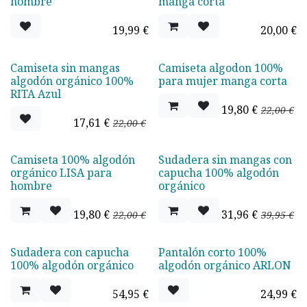
hombre
manga corta
19,99
€
20,00
€
Camiseta sin mangas
Camiseta algodon 100%
Oferta - 20%
Oferta - 10%
algodón orgánico 100%
para mujer manga corta
RITA Azul
19,80
€
22,00
€
17,61
€
22,00
€
Camiseta 100% algodón
Sudadera sin mangas con
Oferta - 10%
Oferta - 20%
orgánico LISA para
capucha 100% algodón
hombre
orgánico
19,80
€
31,96
€
22,00
€
39,95
€
Sudadera con capucha
Pantalón corto 100%
100% algodón orgánico
algodón orgánico ARLON
54,95
€
24,99
€