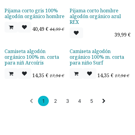
Pijama corto gris 100%
Pijama corto hombre
Oferta - 10%
algodón orgánico hombre
algodón orgánico azul
REX
40,49
€
44,99
€
39,99
€
Camiseta algodón
Camiseta algodón
Oferta - 20%
Oferta - 20%
orgánico 100% m. corta
orgánico 100% m. corta
para niñ Arcoíris
para niño Surf
14,35
€
14,35
€
17,94
€
17,94
€
1
2
3
4
5