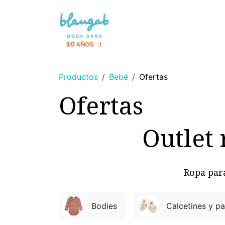
Ir al contenido
NOVEDAD 🌸
SIN TINTES
Productos
Bebé
Ofertas
Ofertas
Outlet 
Ropa para
Bodies
Calcetines y p