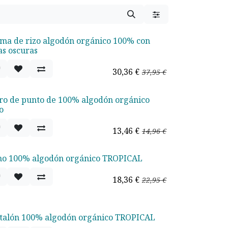
ama de rizo algodón orgánico 100% con
rta - 20%
as oscuras
30,36
€
37,95
€
ro de punto de 100% algodón orgánico
rta - 10%
o
13,46
€
14,96
€
o 100% algodón orgánico TROPICAL
rta - 20%
18,36
€
22,95
€
talón 100% algodón orgánico TROPICAL