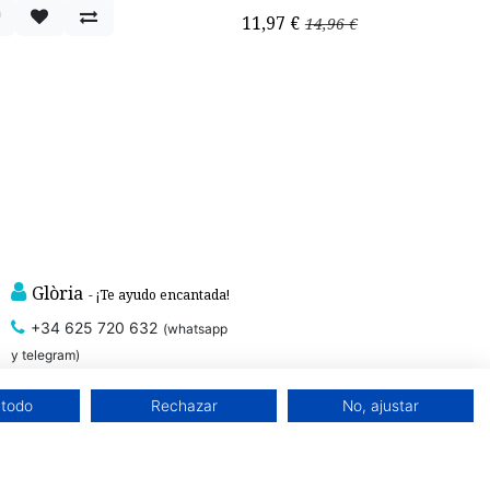
rta - 20%
11,97
€
14,96
€
Glòria
- ¡Te ayudo encantada!
+34 625 720 632
(whatsapp
y telegram)
 todo
Rechazar
No, ajustar
, que cuidan de
prendas íntimas sostenibles con certificado GOTS
ntales. Ropa interior sostenible.