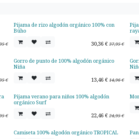
Pijama de rizo algodón orgánico 100% con
Pij
Oferta - 20%
Ofe
Búho
ray
30,36
€
95
€
37,95
€
Gorro de punto de 100% algodón orgánico
Gor
Oferta - 10%
Ofe
Niña
Niñ
13,46
€
95
€
14,96
€
ra
Pijama verano para niños 100% algodón
Mon
Oferta - 20%
Ofe
orgánico Surf
22,46
€
95
€
24,95
€
Camiseta 100% algodón orgánico TROPICAL
Pan