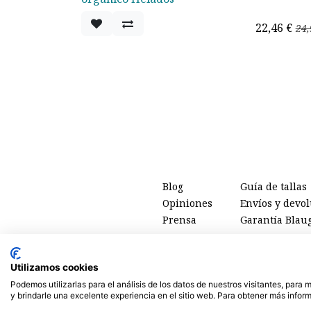
Oferta - 20%
22,46
€
24,
Blog
Guía de tallas
Opiniones
Envíos y devo
Prensa
Garantía Blau
Utilizamos cookies
Podemos utilizarlas para el análisis de los datos de nuestros visitantes, para
Tienda online de
ropa ecológica, sostenible y de Comercio 
y brindarle una excelente experiencia en el sitio web. Para obtener más inform
ti, de las personas y del planet