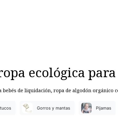
MUJER
HOMBRE
RINCON DEL NIÑO
DEPORTE
HO
ropa ecológica par
 bebés de liquidación, ropa de algodón orgánico c
atucos
Gorros y mantas
Pijamas