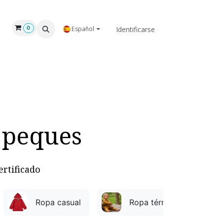
GAR
NOSOTROS
Identificarse
0
Español
a peques
ertificado
Ropa casual
Ropa térmica