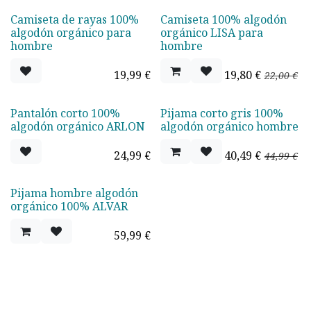
Camiseta de rayas 100%
Camiseta 100% algodón
¡Nuevo!
Oferta - 10%
algodón orgánico para
orgánico LISA para
hombre
hombre
19,99
€
19,80
€
22,00
€
Pantalón corto 100%
Pijama corto gris 100%
Oferta - 10%
algodón orgánico ARLON
algodón orgánico hombre
24,99
€
40,49
€
44,99
€
Pijama hombre algodón
orgánico 100% ALVAR
59,99
€