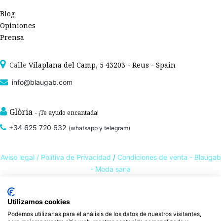
Blog
Opiniones
Prensa
Calle
Vilaplana del Camp, 5 43203 - Reus - Spain
info@blaugab.com
Glòria
- ¡Te ayudo encantada!
+34 625 720 632
(whatsapp y telegram)
Aviso legal /
Polítiva de Privacidad
/
Condiciones de venta - Blaugab
- Moda sana
Tienda online de
ropa ecológica, sostenible y de Comercio Justo
. Especialistas en
Utilizamos cookies
ropa interior de algodón orgánico,
como la
braga algodón
y otras prendas íntimas
Podemos utilizarlas para el análisis de los datos de nuestros visitantes,