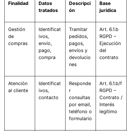
Finalidad
Datos
Descripci
Base
tratados
ón
jurídica
Gestión
Identificat
Tramitar
Art. 6.1.b
de
ivos,
pedidos,
RGPD –
compras
envío,
pagos,
Ejecución
pago,
envíos y
del
compra
devolucio
contrato
nes
Atención
Identificat
Responde
Art. 6.1.b/f
al cliente
ivos,
r
RGPD –
contacto
consultas
Contrato /
por email,
Interés
teléfono o
legítimo
formulario