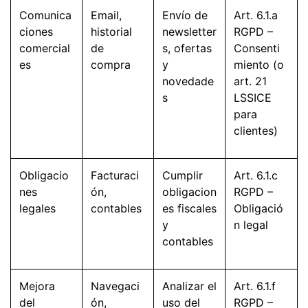
Comunica
Email,
Envío de
Art. 6.1.a
ciones
historial
newsletter
RGPD –
comercial
de
s, ofertas
Consenti
es
compra
y
miento (o
novedade
art. 21
s
LSSICE
para
clientes)
Obligacio
Facturaci
Cumplir
Art. 6.1.c
nes
ón,
obligacion
RGPD –
legales
contables
es fiscales
Obligació
y
n legal
contables
Mejora
Navegaci
Analizar el
Art. 6.1.f
del
ón,
uso del
RGPD –