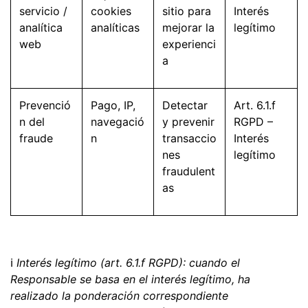
servicio /
cookies
sitio para
Interés
analítica
analíticas
mejorar la
legítimo
web
experienci
a
Prevenció
Pago, IP,
Detectar
Art. 6.1.f
n del
navegació
y prevenir
RGPD –
fraude
n
transaccio
Interés
nes
legítimo
fraudulent
as
ℹ
Interés legítimo (art. 6.1.f RGPD): cuando el
Responsable se basa en el interés legítimo, ha
realizado la ponderación correspondiente