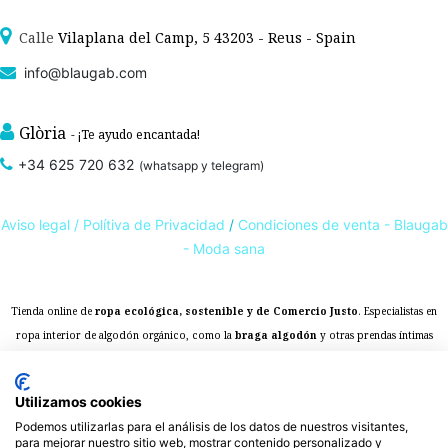
Calle
Vilaplana del Camp, 5 43203 - Reus - Spain
info@blaugab.com
Glòria
- ¡Te ayudo encantada!
+34 625 720 632
(whatsapp y telegram)
Aviso legal /
Polítiva de Privacidad
/
Condiciones de venta - Blaugab
- Moda sana
Tienda online de
ropa ecológica, sostenible y de Comercio Justo
. Especialistas en
ropa interior de algodón orgánico,
como la
braga algodón
y otras prendas íntimas
, que cuidan de ti, de las personas y del planeta.
sostenibles con certificado GOTS
Expertos en ropa para piel sensible, ropa para piel delicada y enfermedades
Utilizamos cookies
ambientales. Ropa interior sostenible.
Podemos utilizarlas para el análisis de los datos de nuestros visitantes,
para mejorar nuestro sitio web, mostrar contenido personalizado y