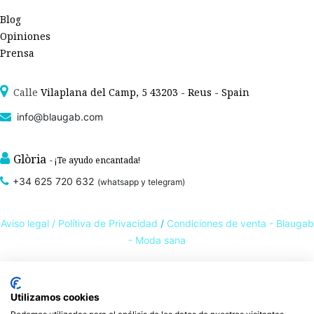
Blog
Opiniones
Prensa
Calle
Vilaplana del Camp, 5 43203 - Reus - Spain
info@blaugab.com
Glòria
- ¡Te ayudo encantada!
+34 625 720 632
(whatsapp y telegram)
Aviso legal /
Polítiva de Privacidad
/
Condiciones de venta - Blaugab
- Moda sana
Tienda online de
ropa ecológica, sostenible y de Comercio Justo
. Especialistas en
Utilizamos cookies
ropa interior de algodón orgánico,
como la
braga algodón
y otras prendas íntimas