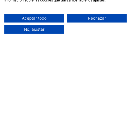
información sobre las cookies que utilizamos, abre los ajustes.
Aceptar todo
Rechazar
No, ajustar
GORROS Y BUFANDAS SOSTENIBLES:
un
5.
complemento imprescindible que no puede faltar en el
armario y más en esta temporada de frío. Aunque creas
que es un complemento habitual y que seguramente
tengan ya uno, seguro que su
gorro
o
bufanda
no está
hecha con materiales como el
algodón orgánico
o la
lana
merino.