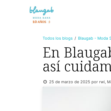
Ir al contenido
NOVEDAD 🌸
SIN TINTES
Todos los blogs
Blaugab - Moda 
En Blaugab
así cuidam
25 de marzo de 2025
por
rwi, M