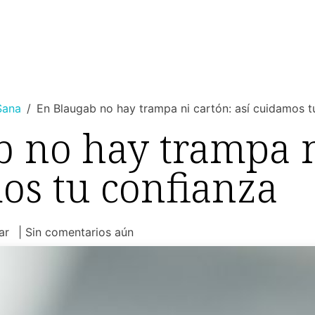
MUJER
HOMBRE
RINCON DEL NIÑO
DEPORTE
HO
Sana
En Blaugab no hay trampa ni cartón: así cuidamos t
 no hay trampa n
os tu confianza
ar
| Sin comentarios aún