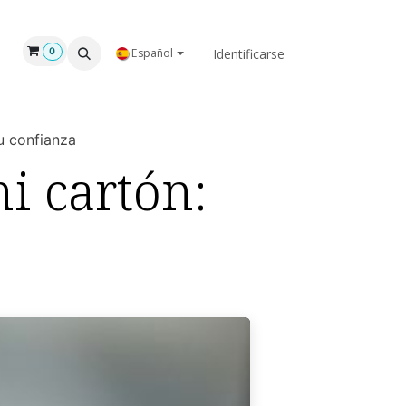
GAR
NOSOTROS
Identificarse
0
Español
u confianza
i cartón: