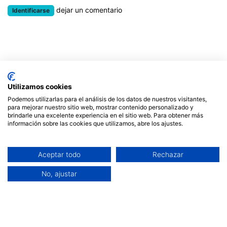
dejar un comentario
Identificarse
Utilizamos cookies
Podemos utilizarlas para el análisis de los datos de nuestros visitantes,
Guía de tallas
para mejorar nuestro sitio web, mostrar contenido personalizado y
Envíos y devoluciones
brindarle una excelente experiencia en el sitio web. Para obtener más
información sobre las cookies que utilizamos, abre los ajustes.
Garantía Blaugab
Blog
Aceptar todo
Rechazar
Opiniones
No, ajustar
Prensa
Calle
Vilaplana del Camp, 5 43203 - Reus - Spain
info@blaugab.com