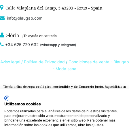
Calle
Vilaplana del Camp, 5 43203 - Reus - Spain
info@blaugab.com
Glòria
- ¡Te ayudo encantada!
+34 625 720 632
(whatsapp y telegram)
Aviso legal /
Polítiva de Privacidad
/
Condiciones de venta - Blaugab
- Moda sana
Tienda online de
ropa ecológica, sostenible y de Comercio Justo
. Especialistas en
ropa interior de algodón orgánico,
como la
braga algodón
y otras prendas íntimas
, que cuidan de ti, de las personas y del planeta.
sostenibles con certificado GOTS
Utilizamos cookies
Expertos en ropa para piel sensible, ropa para piel delicada y enfermedades
Podemos utilizarlas para el análisis de los datos de nuestros visitantes,
ambientales. Ropa interior sostenible.
para mejorar nuestro sitio web, mostrar contenido personalizado y
brindarle una excelente experiencia en el sitio web. Para obtener más
información sobre las cookies que utilizamos, abre los ajustes.