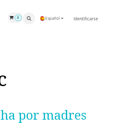
GAR
NOSOTROS
Identificarse
0
Español
c
cha por madres