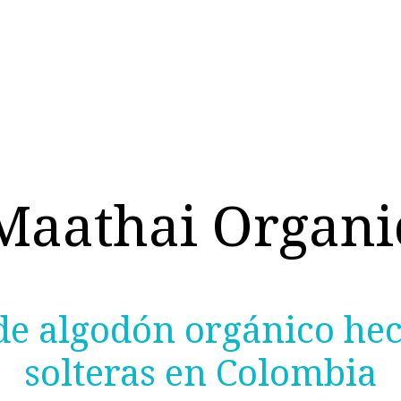
MUJER
HOMBRE
RINCON DEL NIÑO
DEPORTE
HO
Maathai Organi
 de algodón orgánico he
solteras en Colombia