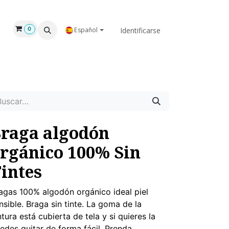
GAR
NOSOTROS
Identificarse
0
Español
raga algodón
rgánico 100% Sin
intes
agas 100% algodón orgánico ideal piel
nsible. Braga sin tinte. La goma de la
ntura está cubierta de tela y si quieres la
edes quitar de forma fácil. Prenda