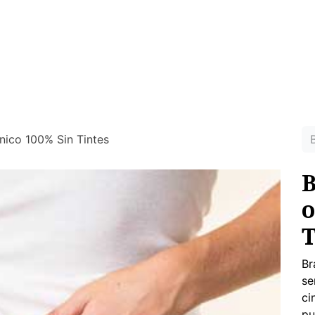
MUJER
HOMBRE
RINCON DEL NIÑO
DEPORTE
HO
ras prendas ecológicas sin tóxicos para tu piel
nico 100% Sin Tintes
B
o
T
Br
se
ci
pu