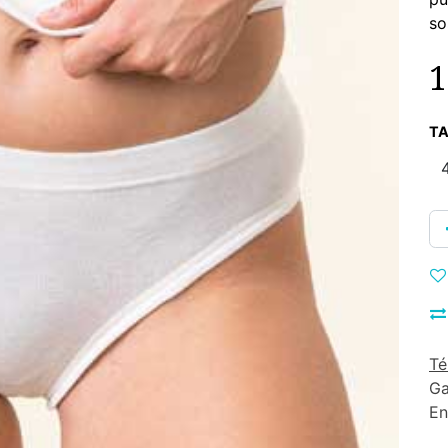
so
1
TA
Té
Ga
En