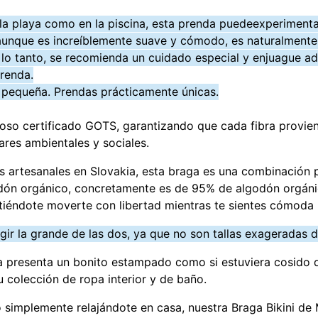
 la playa como en la piscina, esta prenda puede
experimenta
ón, aunque es increíblemente suave y cómodo, es naturalment
r lo tanto, se recomienda un cuidado especial y enjuague
prenda.
y pequeña. Prendas prácticamente únicas.
gioso certificado GOTS, garantizando que cada fibra provie
ares ambientales y sociales.
 artesanales en Slovakia, esta braga es una combinación p
odón orgánico, concretamente es de 95% de algodón orgáni
itiéndote moverte con libertad mientras te sientes cómoda
legir la grande de las dos, ya que no son tallas exageradas 
 presenta un bonito estampado como si estuviera cosido de
u colección de ropa interior y de baño.
o simplemente relajándote en casa, nuestra Braga Bikini de 