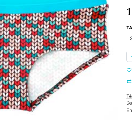
1
TA
Té
Ga
En