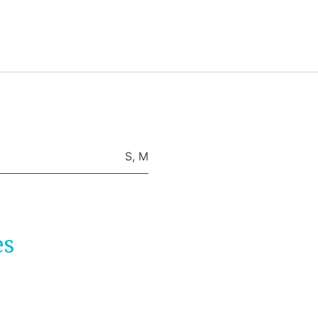
S
,
M
es