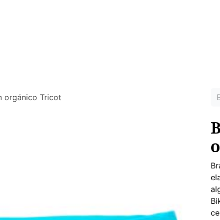
MUJER
HOMBRE
RINCON DEL NIÑO
DEPORTE
HO
ras prendas ecológicas sin tóxicos para tu piel
n orgánico Tricot
B
o
Br
el
al
Bi
ce