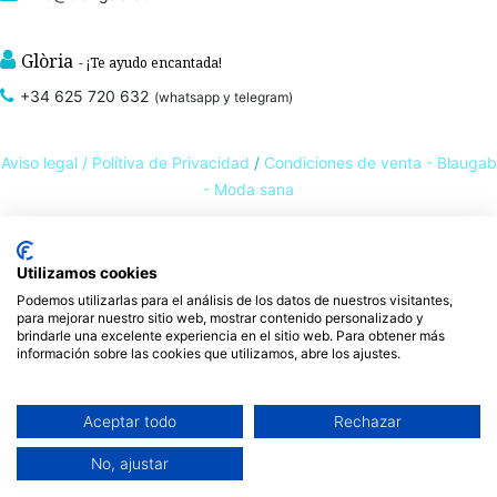
Glòria
- ¡Te ayudo encantada!
+34 625 720 632
(whatsapp y telegram)
Aviso legal /
Polítiva de Privacidad
/
Condiciones de venta - Blaugab
- Moda sana
Tienda online de
ropa ecológica, sostenible y de Comercio Justo
. Especialistas en
Utilizamos cookies
ropa interior de algodón orgánico,
como la
braga algodón
y otras prendas íntimas
Podemos utilizarlas para el análisis de los datos de nuestros visitantes,
, que cuidan de ti, de las personas y del planeta.
sostenibles con certificado GOTS
para mejorar nuestro sitio web, mostrar contenido personalizado y
brindarle una excelente experiencia en el sitio web. Para obtener más
Expertos en ropa para piel sensible, ropa para piel delicada y enfermedades
información sobre las cookies que utilizamos, abre los ajustes.
ambientales. Ropa interior sostenible.
Aceptar todo
Rechazar
No, ajustar