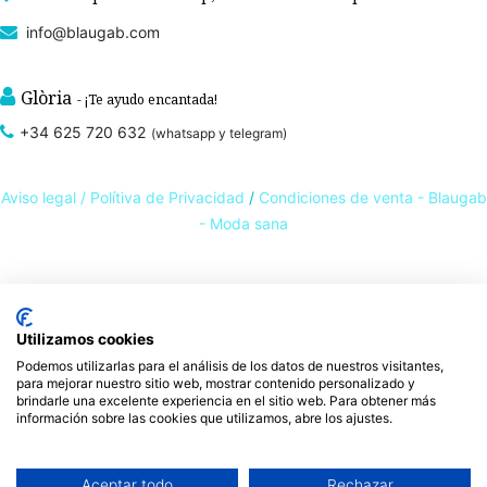
info@blaugab.com
Glòria
- ¡Te ayudo encantada!
+34 625 720 632
(whatsapp y telegram)
Aviso legal /
Polítiva de Privacidad
/
Condiciones de venta - Blaugab
- Moda sana
Tienda online de
ropa ecológica, sostenible y de Comercio Justo
. Especialistas en
ropa interior de algodón orgánico,
como la
braga algodón
y otras prendas íntimas
Utilizamos cookies
, que cuidan de ti, de las personas y del planeta.
sostenibles con certificado GOTS
Podemos utilizarlas para el análisis de los datos de nuestros visitantes,
Expertos en ropa para piel sensible, ropa para piel delicada y enfermedades
para mejorar nuestro sitio web, mostrar contenido personalizado y
ambientales. Ropa interior sostenible.
brindarle una excelente experiencia en el sitio web. Para obtener más
información sobre las cookies que utilizamos, abre los ajustes.
Aceptar todo
Rechazar