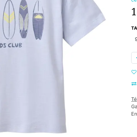
1
TA
Té
Ga
En