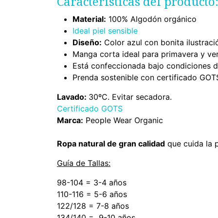
Características del producto
Material:
100% Algodón orgánico
Ideal piel sensible
Diseño:
Color azul con bonita ilustració
Manga corta ideal para primavera y ve
Está confeccionada bajo condiciones de
Prenda sostenible con certificado GOT
Lavado:
30ºC. Evitar secadora.
Certificado GOTS
Marca:
People Wear Organic
Ropa natural de gran calidad
que cuida la p
Guía de Tallas:
98-104 = 3-4 años
110-116 = 5-6 años
122/128 = 7-8 años
134/140 = 9-10 años