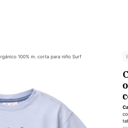
MUJER
HOMBRE
RINCON DEL NIÑO
DEPORTE
HO
ras prendas ecológicas sin tóxicos para tu piel
rgánico 100% m. corta para niño Surf
C
o
c
Ca
co
ta
ce