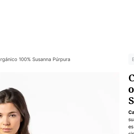
MUJER
HOMBRE
RINCON DEL NIÑO
DEPORTE
HO
ras prendas ecológicas sin tóxicos para tu piel
rgánico 100% Susanna Púrpura
C
o
S
Ca
su
es
si