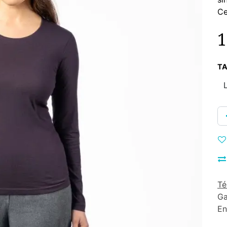
Ce
1
TA
Té
Ga
En