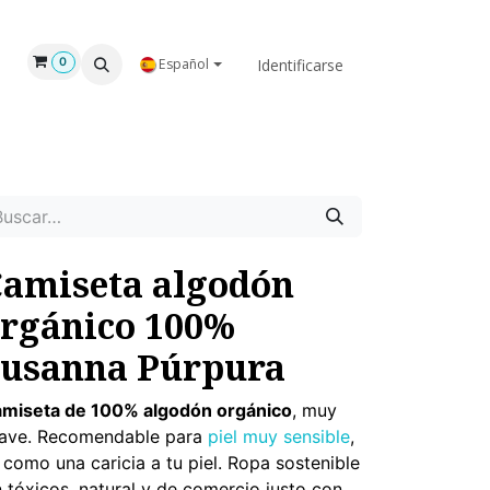
GAR
NOSOTROS
Identificarse
0
Español
amiseta algodón
rgánico 100%
usanna Púrpura
miseta de 100% algodón orgánico
, muy
ave. Recomendable para
piel muy sensible
,
 como una caricia a tu piel. Ropa sostenible
n tóxicos, natural y de comercio justo con