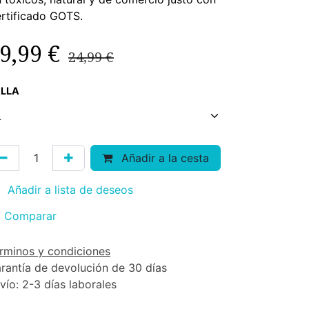
rtificado GOTS.
9,99
€
24,99
€
LLA
Añadir a la cesta
Añadir a lista de deseos
Comparar
rminos y condiciones
rantía de devolución de 30 días
vío: 2-3 días laborales