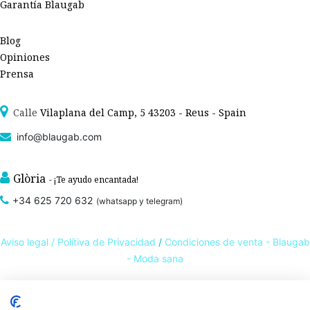
Garantía Blaugab
Blog
Opiniones
Prensa
Calle
Vilaplana del Camp, 5 43203 - Reus - Spain
info@blaugab.com
Glòria
- ¡Te ayudo encantada!
+34 625 720 632
(whatsapp y telegram)
Aviso legal /
Polítiva de Privacidad
/
Condiciones de venta - Blaugab
- Moda sana
Tienda online de
ropa ecológica, sostenible y de Comercio Justo
. Especialistas en