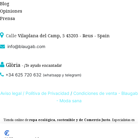
Blog
Opiniones
Prensa
Calle
Vilaplana del Camp, 5 43203 - Reus - Spain
info@blaugab.com
Glòria
- ¡Te ayudo encantada!
+34 625 720 632
(whatsapp y telegram)
Aviso legal /
Polítiva de Privacidad
/
Condiciones de venta - Blaugab
- Moda sana
Tienda online de
ropa ecológica, sostenible y de Comercio Justo
. Especialistas en
ropa interior de algodón orgánico,
como la
braga algodón
y otras prendas íntimas
, que cuidan de ti, de las personas y del planeta.
sostenibles con certificado GOTS