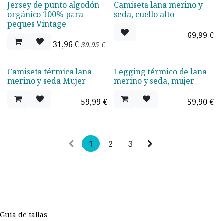
Jersey de punto algodón
Camiseta lana merino y
Oferta - 20%
orgánico 100% para
seda, cuello alto
peques Vintage
69,99
€
31,96
€
39,95
€
Camiseta térmica lana
Legging térmico de lana
TOP VENTAS
merino y seda Mujer
merino y seda, mujer
59,99
€
59,90
€
1
2
3
Guía de tallas