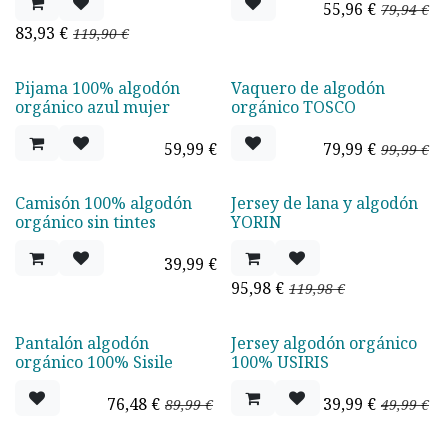
55,96
€
79,94
€
83,93
€
119,90
€
Pijama 100% algodón
Vaquero de algodón
¡Nuevo!
Oferta - 20%
orgánico azul mujer
orgánico TOSCO
59,99
€
79,99
€
99,99
€
Camisón 100% algodón
Jersey de lana y algodón
Oferta - 20%
orgánico sin tintes
YORIN
39,99
€
95,98
€
119,98
€
Pantalón algodón
Jersey algodón orgánico
-15%
Oferta - 20%
orgánico 100% Sisile
100% USIRIS
76,48
€
39,99
€
89,99
€
49,99
€