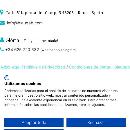
Calle
Vilaplana del Camp, 5 43203 - Reus - Spain
info@blaugab.com
Glòria
- ¡Te ayudo encantada!
+34 625 720 632
(whatsapp y telegram)
Aviso legal /
Polítiva de Privacidad
/
Condiciones de venta - Blaugab
- Moda sana
Utilizamos cookies
Podemos utilizarlas para el análisis de los datos de nuestros visitantes,
Tienda online de
ropa ecológica, sostenible y de Comercio Justo
. Especialistas en
para mejorar nuestro sitio web, mostrar contenido personalizado y
ropa interior de algodón orgánico,
como la
braga algodón
y otras prendas íntimas
brindarle una excelente experiencia en el sitio web. Para obtener más
información sobre las cookies que utilizamos, abre los ajustes.
, que cuidan de ti, de las personas y del planeta.
sostenibles con certificado GOTS
Expertos en ropa para piel sensible, ropa para piel delicada y enfermedades
ambientales. Ropa interior sostenible.
Aceptar todo
Rechazar