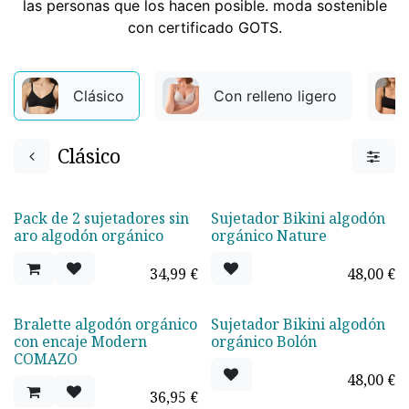
las personas que los hacen posible. moda sostenible
con certificado GOTS.
Clásico
Con relleno ligero
Clásico
Pack de 2 sujetadores sin
Sujetador Bikini algodón
¡Nuevo!
Agotado
aro algodón orgánico
orgánico Nature
34,99
€
48,00
€
Bralette algodón orgánico
Sujetador Bikini algodón
¡Nuevo!
Agotado
con encaje Modern
orgánico Bolón
COMAZO
48,00
€
36,95
€