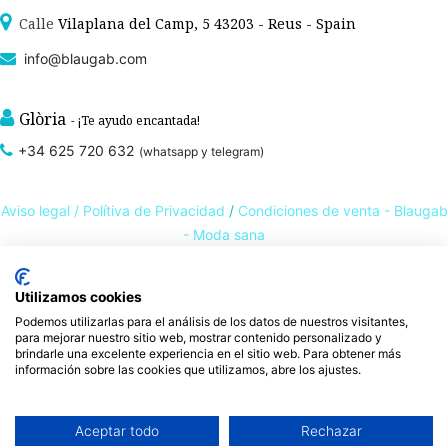
Calle
Vilaplana del Camp, 5 43203 - Reus - Spain
info@blaugab.com
Glòria
- ¡Te ayudo encantada!
+34 625 720 632
(whatsapp y telegram)
Aviso legal /
Polítiva de Privacidad
/
Condiciones de venta - Blaugab
- Moda sana
Utilizamos cookies
Tienda online de
ropa ecológica, sostenible y de Comercio Justo
. Especialistas en
Podemos utilizarlas para el análisis de los datos de nuestros visitantes,
ropa interior de algodón orgánico,
como la
braga algodón
y otras prendas íntimas
para mejorar nuestro sitio web, mostrar contenido personalizado y
, que cuidan de ti, de las personas y del planeta.
sostenibles con certificado GOTS
brindarle una excelente experiencia en el sitio web. Para obtener más
Expertos en ropa para piel sensible, ropa para piel delicada y enfermedades
información sobre las cookies que utilizamos, abre los ajustes.
ambientales. Ropa interior sostenible.
Aceptar todo
Rechazar