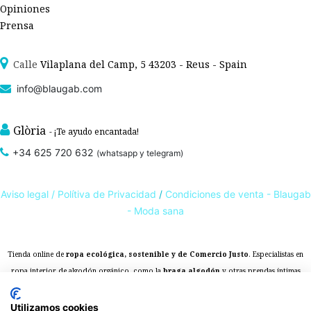
Opiniones
Prensa
Calle
Vilaplana del Camp, 5 43203 - Reus - Spain
info@blaugab.com
Glòria
- ¡Te ayudo encantada!
+34 625 720 632
(whatsapp y telegram)
Aviso legal /
Polítiva de Privacidad
/
Condiciones de venta - Blaugab
- Moda sana
Tienda online de
ropa ecológica, sostenible y de Comercio Justo
. Especialistas en
ropa interior de algodón orgánico,
como la
braga algodón
y otras prendas íntimas
, que cuidan de ti, de las personas y del planeta.
sostenibles con certificado GOTS
Expertos en ropa para piel sensible, ropa para piel delicada y enfermedades
Utilizamos cookies