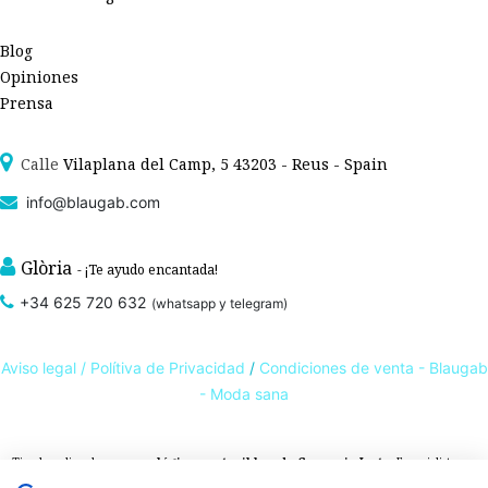
Blog
Opiniones
Prensa
Calle
Vilaplana del Camp, 5 43203 - Reus - Spain
info@blaugab.com
Glòria
- ¡Te ayudo encantada!
+34 625 720 632
(whatsapp y telegram)
Aviso legal /
Polítiva de Privacidad
/
Condiciones de venta - Blaugab
- Moda sana
Tienda online de
ropa ecológica, sostenible y de Comercio Justo
. Especialistas en