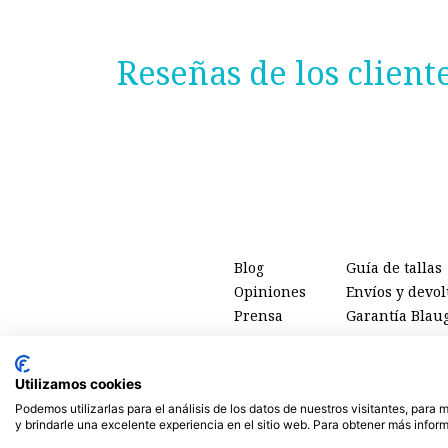
Reseñas de los client
Blog
Guía de tallas
Opiniones
Envíos y devo
Prensa
Garantía Blau
Utilizamos cookies
Podemos utilizarlas para el análisis de los datos de nuestros visitantes, para
Tienda online de
ropa ecológica, sostenible y de Comercio 
y brindarle una excelente experiencia en el sitio web. Para obtener más inform
ti, de las personas y del planet