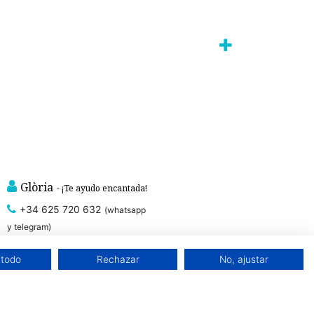
Glòria
- ¡Te ayudo encantada!
+34 625 720 632
(whatsapp
y telegram)
 todo
Rechazar
No, ajustar
, que cuidan de
prendas íntimas sostenibles con certificado GOTS
ntales. Ropa interior sostenible.