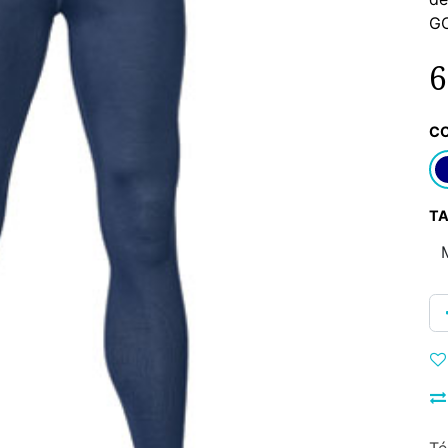
G
6
C
TA