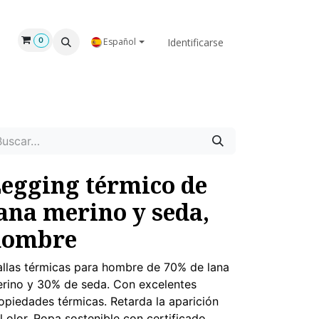
GAR
NOSOTROS
Identificarse
0
Español
egging térmico de
ana merino y seda,
hombre
llas térmicas para hombre de 70% de lana
rino y 30% de seda. Con excelentes
opiedades térmicas. Retarda la aparición
l olor. Ropa sostenible con certificado