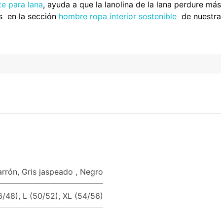
te para lana
, ayuda a que la lanolina de la lana perdure más
s en la sección
hombre ropa interior sostenible
de nuestr
rrón
,
Gris jaspeado
,
Negro
6/48)
,
L (50/52)
,
XL (54/56)