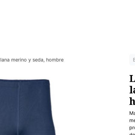
MUJER
HOMBRE
RINCON DEL NIÑO
DEPORTE
HO
ras prendas ecológicas sin tóxicos para tu piel
 lana merino y seda, hombre
L
l
Ma
me
pr
de