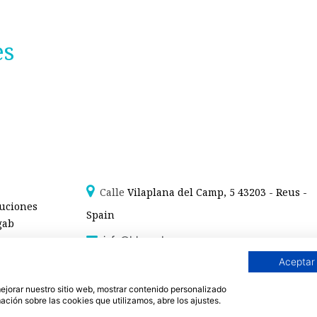
es
Calle
Vilaplana del Camp, 5 43203 - Reus -
luciones
Spain
gab
info@blaugab.com
Aviso legal /
Polítiva de Privacidad
/
Condiciones de venta -
Aceptar
Blaugab - Moda sana
 mejorar nuestro sitio web, mostrar contenido personalizado
Justo
. Especialistas en
ropa interior de algodón orgánico,
como la
braga algodón
y otras 
ación sobre las cookies que utilizamos, abre los ajustes.
a. Expertos en ropa para piel sensible, ropa para piel delicada y enfermedades ambie