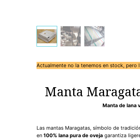
Actualmente no la tenemos en stock, pero 
Manta Maragata
Manta de lana v
Las mantas Maragatas, símbolo de tradició
en
100% lana pura de oveja
garantiza liger