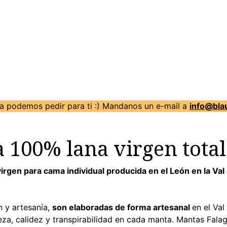
la podemos pedir para ti :) Mandanos un e-mail a
info@bl
 100% lana virgen total
irgen para cama individual producida en el León en la Va
n y artesanía,
son elaboradas de forma artesanal
en el Va
eza, calidez y transpirabilidad en cada manta. Mantas Falag