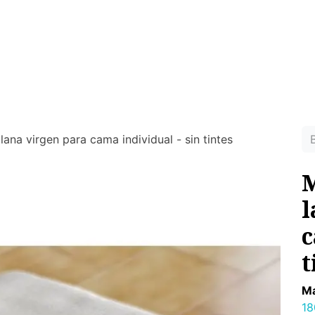
MUJER
HOMBRE
RINCON DEL NIÑO
DEPORTE
HO
ras prendas ecológicas sin tóxicos para tu piel
ana virgen para cama individual - sin tintes
M
l
c
t
Ma
18