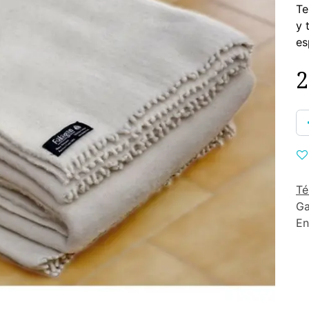
Te
y 
es
2
Té
Ga
En