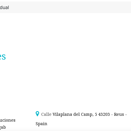
dual
es
Calle
Vilaplana del Camp, 5 43203 - Reus -
luciones
Spain
gab