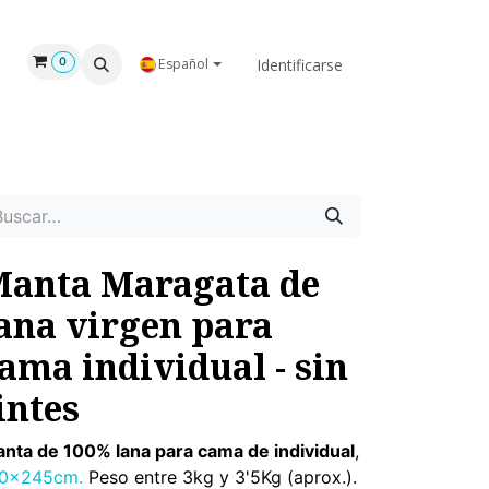
GAR
NOSOTROS
Identificarse
0
Español
anta Maragata de
ana virgen para
ama individual - sin
intes
nta de 100% lana para cama de individual
,
0x245cm.
Peso entre 3kg y 3'5Kg (aprox.).