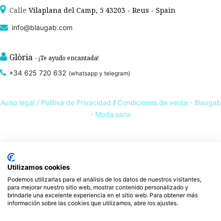
Calle
Vilaplana del Camp, 5 43203 - Reus - Spain
info@blaugab.com
Glòria
- ¡Te ayudo encantada!
+34 625 720 632
(whatsapp y telegram)
Aviso legal /
Polítiva de Privacidad
/
Condiciones de venta - Blaugab
- Moda sana
Tienda online de
ropa ecológica, sostenible y de Comercio Justo
. Especialistas en
ropa interior de algodón orgánico,
como la
braga algodón
y otras prendas íntimas
Utilizamos cookies
, que cuidan de ti, de las personas y del planeta.
sostenibles con certificado GOTS
Podemos utilizarlas para el análisis de los datos de nuestros visitantes,
Expertos en ropa para piel sensible, ropa para piel delicada y enfermedades
para mejorar nuestro sitio web, mostrar contenido personalizado y
ambientales. Ropa interior sostenible.
brindarle una excelente experiencia en el sitio web. Para obtener más
información sobre las cookies que utilizamos, abre los ajustes.