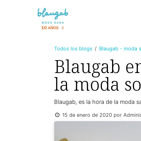
Ir al contenido
NOVEDAD 🌸
SIN TINTES
Todos los blogs
Blaugab - moda s
Blaugab en
la moda so
Blaugab, es la hora de la moda s
15 de enero de 2020
por
Admini