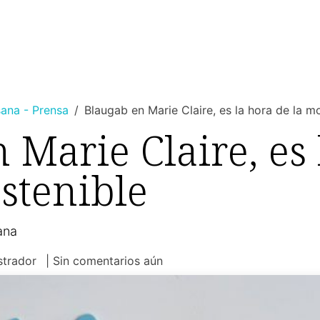
MUJER
HOMBRE
RINCON DEL NIÑO
DEPORTE
HO
ana - Prensa
Blaugab en Marie Claire, es la hora de la m
 Marie Claire, es 
stenible
ana
strador
| Sin comentarios aún