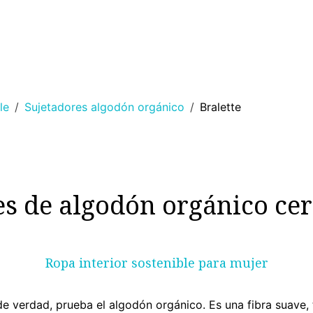
MUJER
HOMBRE
RINCON DEL NIÑO
DEPORTE
HO
le
Sujetadores algodón orgánico
Bralette
es de algodón orgánico cer
Ropa interior sostenible para mujer
verdad, prueba el algodón orgánico. Es una fibra suave, tr