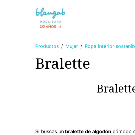
Ir al contenido
NOVEDAD 🌸
SIN TINTES
Productos
Mujer
Ropa interior sostenib
Bralette
Bralett
Si buscas un
bralette de algodón
cómodo de 