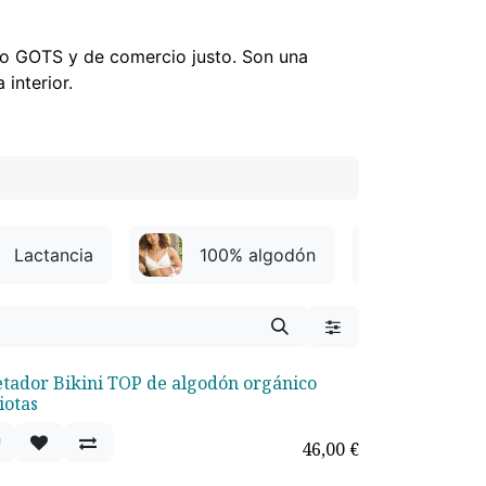
do GOTS y de comercio justo. Son una
interior.
Lactancia
100% algodón
Con ar
etador Bikini TOP de algodón orgánico
iotas
46,00
€