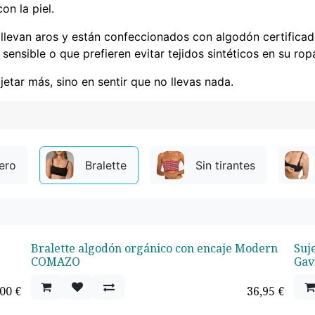
on la piel.
llevan aros y están confeccionados con algodón certifica
nsible o que prefieren evitar tejidos sintéticos en su ropa 
etar más, sino en sentir que no llevas nada.
gero
Bralette
Sin tirantes
Bralette algodón orgánico con encaje Modern
Suj
¡Nuevo!
COMAZO
Gav
,00
€
36,95
€