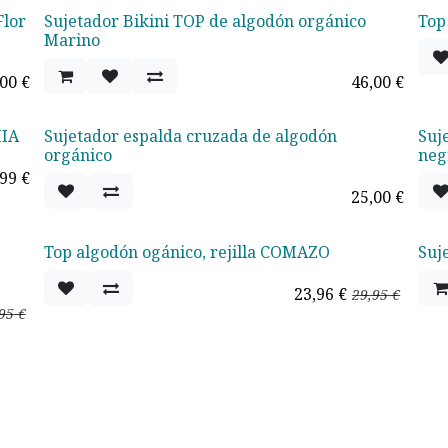
Flor
Sujetador Bikini TOP de algodón orgánico
Top
Marino
,00
€
46,00
€
MIA
Sujetador espalda cruzada de algodón
Suj
orgánico
ne
,99
€
25,00
€
Top algodón ogánico, rejilla COMAZO
Suj
Oferta - 20%
23,96
€
29,95
€
95
€